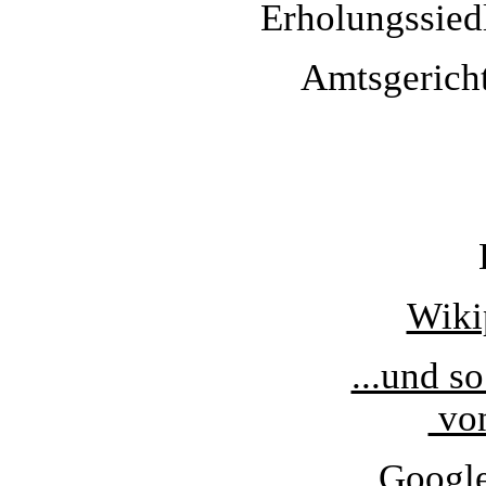
Erholungssiedl
Amtsgerich
Wikip
...und s
von
Google